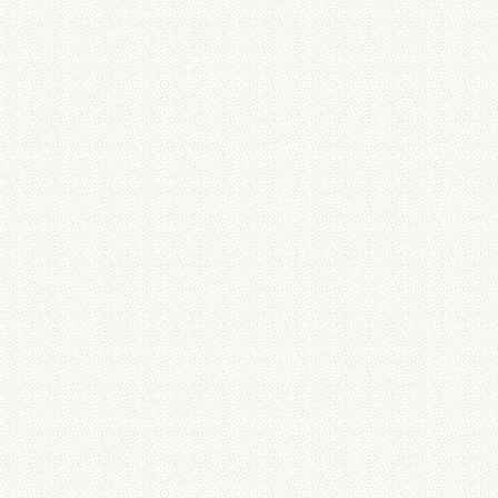
A
NOTICIAS
FOTOS
CONTACTOS
LANGUAGE SWITCHE
A tradução portuguesa estará brevemente online.
© 2026 CALIXTO SUAREZ